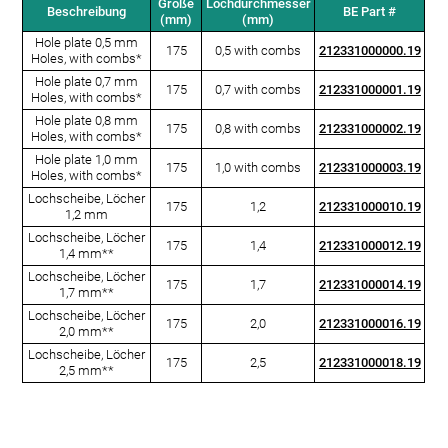
Größe
Lochdurchmesser
Beschreibung
BE Part #
(mm)
(mm)
Hole plate 0,5 mm
175
0,5 with combs
212331000000.19
Holes, with combs*
Hole plate 0,7 mm
175
0,7 with combs
212331000001.19
Holes, with combs*
Hole plate 0,8 mm
175
0,8 with combs
212331000002.19
Holes, with combs*
Hole plate 1,0 mm
175
1,0 with combs
212331000003.19
Holes, with combs*
Lochscheibe, Löcher
175
1,2
212331000010.19
1,2 mm
Lochscheibe, Löcher
175
1,4
212331000012.19
1,4 mm**
Lochscheibe, Löcher
175
1,7
212331000014.19
1,7 mm**
Lochscheibe, Löcher
175
2,0
212331000016.19
2,0 mm**
Lochscheibe, Löcher
175
2,5
212331000018.19
2,5 mm**