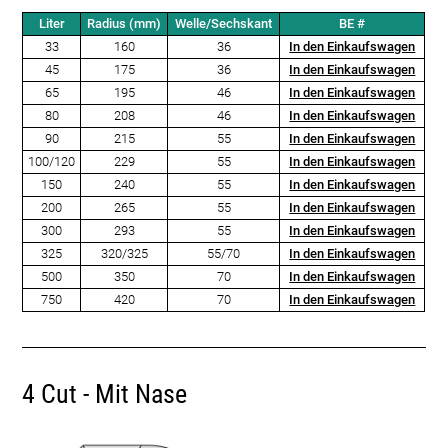
Liter
Radius (mm)
Welle/Sechskant
BE #
33
160
36
In den Einkaufswagen
45
175
36
In den Einkaufswagen
65
195
46
In den Einkaufswagen
80
208
46
In den Einkaufswagen
90
215
55
In den Einkaufswagen
100/120
229
55
In den Einkaufswagen
150
240
55
In den Einkaufswagen
200
265
55
In den Einkaufswagen
300
293
55
In den Einkaufswagen
325
320/325
55/70
In den Einkaufswagen
500
350
70
In den Einkaufswagen
750
420
70
In den Einkaufswagen
4 Cut - Mit Nase