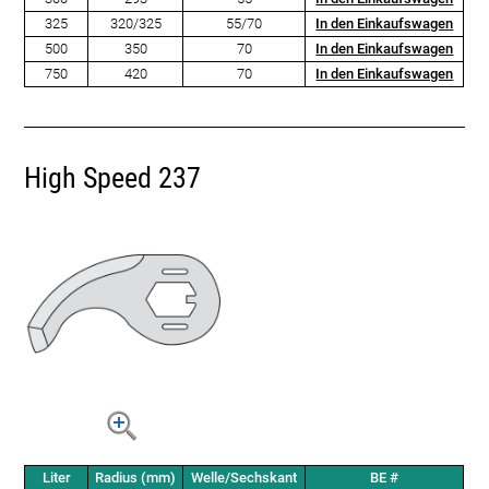
325
320/325
55/70
In den Einkaufswagen
500
350
70
In den Einkaufswagen
750
420
70
In den Einkaufswagen
High Speed 237
Liter
Radius (mm)
Welle/Sechskant
BE #