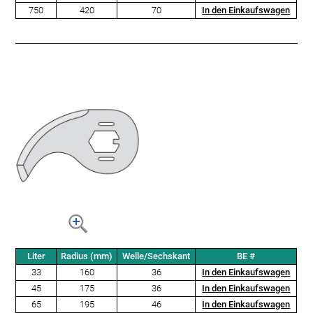
750
420
70
In den Einkaufswagen
Liter
Radius (mm)
Welle/Sechskant
BE #
33
160
36
In den Einkaufswagen
45
175
36
In den Einkaufswagen
65
195
46
In den Einkaufswagen