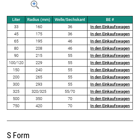
Liter
Radius (mm)
Welle/Sechskant
BE #
33
160
36
In den Einkaufswagen
45
175
36
In den Einkaufswagen
65
195
46
In den Einkaufswagen
80
208
46
In den Einkaufswagen
90
215
55
In den Einkaufswagen
100/120
229
55
In den Einkaufswagen
150
240
55
In den Einkaufswagen
200
265
55
In den Einkaufswagen
300
293
55
In den Einkaufswagen
325
320/325
55/70
In den Einkaufswagen
500
350
70
In den Einkaufswagen
750
420
70
In den Einkaufswagen
S Form