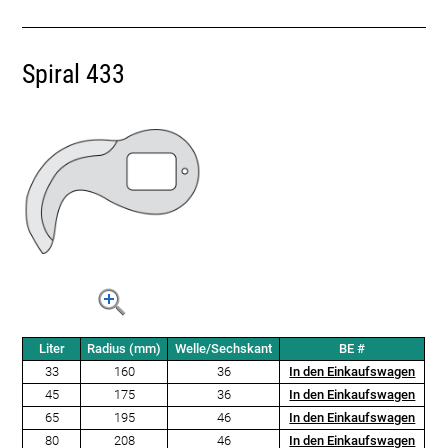
Spiral 433
Liter
Radius (mm)
Welle/Sechskant
BE #
33
160
36
In den Einkaufswagen
45
175
36
In den Einkaufswagen
65
195
46
In den Einkaufswagen
80
208
46
In den Einkaufswagen