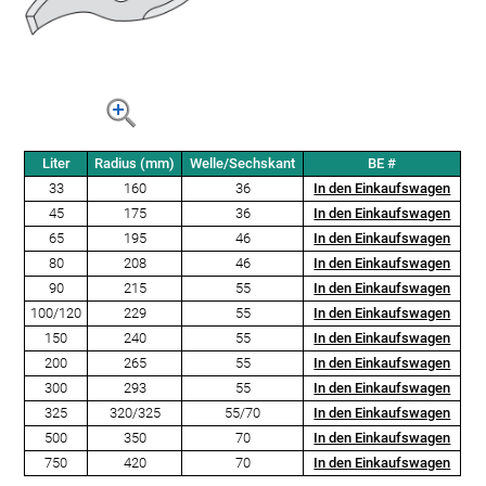
Liter
Radius (mm)
Welle/Sechskant
BE #
33
160
36
In den Einkaufswagen
45
175
36
In den Einkaufswagen
65
195
46
In den Einkaufswagen
80
208
46
In den Einkaufswagen
90
215
55
In den Einkaufswagen
100/120
229
55
In den Einkaufswagen
150
240
55
In den Einkaufswagen
200
265
55
In den Einkaufswagen
300
293
55
In den Einkaufswagen
325
320/325
55/70
In den Einkaufswagen
500
350
70
In den Einkaufswagen
750
420
70
In den Einkaufswagen