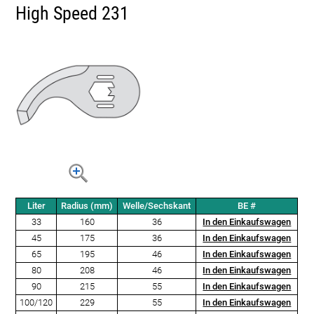
High Speed 231
Liter
Radius (mm)
Welle/Sechskant
BE #
33
160
36
In den Einkaufswagen
45
175
36
In den Einkaufswagen
65
195
46
In den Einkaufswagen
80
208
46
In den Einkaufswagen
90
215
55
In den Einkaufswagen
100/120
229
55
In den Einkaufswagen