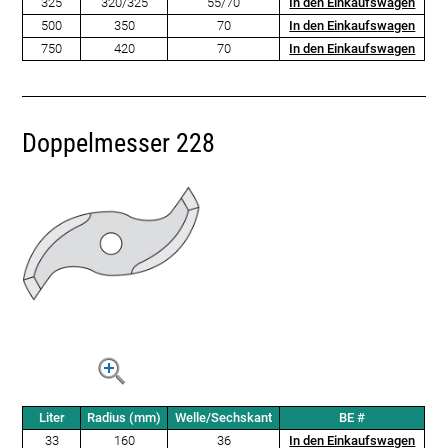
325
320/325
55/70
In den Einkaufswagen
500
350
70
In den Einkaufswagen
750
420
70
In den Einkaufswagen
Doppelmesser 228
Liter
Radius (mm)
Welle/Sechskant
BE #
33
160
36
In den Einkaufswagen