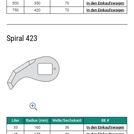
500
350
70
In den Einkaufswagen
750
420
70
In den Einkaufswagen
Spiral 423
Liter
Radius (mm)
Welle/Sechskant
BE #
33
160
36
In den Einkaufswagen