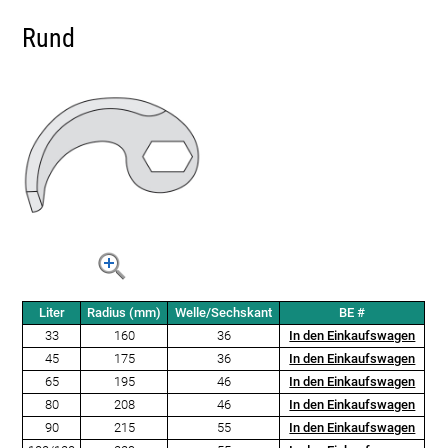
Rund
Liter
Radius (mm)
Welle/Sechskant
BE #
33
160
36
In den Einkaufswagen
45
175
36
In den Einkaufswagen
65
195
46
In den Einkaufswagen
80
208
46
In den Einkaufswagen
90
215
55
In den Einkaufswagen