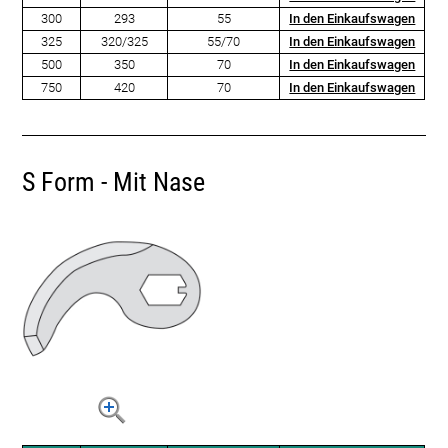
300
293
55
In den Einkaufswagen
325
320/325
55/70
In den Einkaufswagen
500
350
70
In den Einkaufswagen
750
420
70
In den Einkaufswagen
S Form - Mit Nase