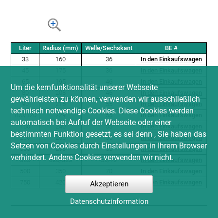
Liter
Radius (mm)
Welle/Sechskant
BE #
33
160
36
In den Einkaufswagen
45
175
36
In den Einkaufswagen
65
195
46
In den Einkaufswagen
Um die kernfunktionalität unserer Webseite
80
208
46
In den Einkaufswagen
gewährleisten zu können, verwenden wir ausschließlich
90
215
55
In den Einkaufswagen
technisch notwendige Cookies. Diese Cookies werden
100/120
229
55
In den Einkaufswagen
automatisch bei Aufruf der Webseite oder einer
150
240
55
In den Einkaufswagen
bestimmten Funktion gesetzt, es sei denn , Sie haben das
200
265
55
In den Einkaufswagen
Setzen von Cookies durch Einstellungen in Ihrem Browser
300
293
55
In den Einkaufswagen
verhindert. Andere Cookies verwenden wir nicht.
325
320/325
55/70
In den Einkaufswagen
500
350
70
In den Einkaufswagen
750
420
70
In den Einkaufswagen
Akzeptieren
Datenschutzinformation