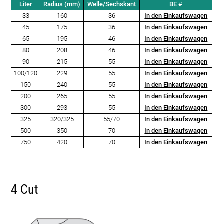
Liter
Radius (mm)
Welle/Sechskant
BE #
33
160
36
In den Einkaufswagen
45
175
36
In den Einkaufswagen
65
195
46
In den Einkaufswagen
80
208
46
In den Einkaufswagen
90
215
55
In den Einkaufswagen
100/120
229
55
In den Einkaufswagen
150
240
55
In den Einkaufswagen
200
265
55
In den Einkaufswagen
300
293
55
In den Einkaufswagen
325
320/325
55/70
In den Einkaufswagen
500
350
70
In den Einkaufswagen
750
420
70
In den Einkaufswagen
4 Cut