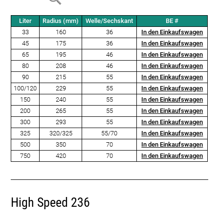
Liter
Radius (mm)
Welle/Sechskant
BE #
33
160
36
In den Einkaufswagen
45
175
36
In den Einkaufswagen
65
195
46
In den Einkaufswagen
80
208
46
In den Einkaufswagen
90
215
55
In den Einkaufswagen
100/120
229
55
In den Einkaufswagen
150
240
55
In den Einkaufswagen
200
265
55
In den Einkaufswagen
300
293
55
In den Einkaufswagen
325
320/325
55/70
In den Einkaufswagen
500
350
70
In den Einkaufswagen
750
420
70
In den Einkaufswagen
High Speed 236