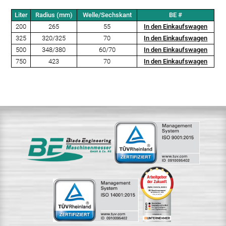
Liter
Radius (mm)
Welle/Sechskant
BE #
200
265
55
In den Einkaufswagen
325
320/325
70
In den Einkaufswagen
500
348/380
60/70
In den Einkaufswagen
750
423
70
In den Einkaufswagen