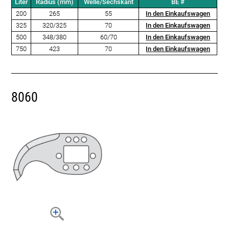
Liter
Radius (mm)
Welle/Sechskant
BE #
200
265
55
In den Einkaufswagen
325
320/325
70
In den Einkaufswagen
500
348/380
60/70
In den Einkaufswagen
750
423
70
In den Einkaufswagen
8060