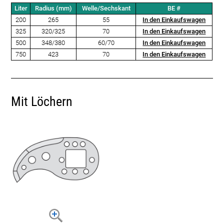
Liter
Radius (mm)
Welle/Sechskant
BE #
200
265
55
In den Einkaufswagen
325
320/325
70
In den Einkaufswagen
500
348/380
60/70
In den Einkaufswagen
750
423
70
In den Einkaufswagen
Mit Löchern