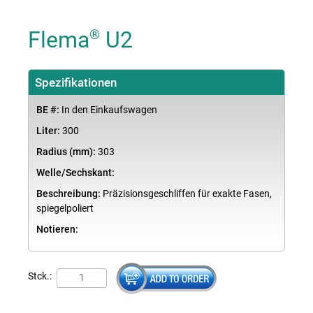
Flema
U2
®
Spezifikationen
BE #:
In den Einkaufswagen
Liter:
300
Radius (mm):
303
Welle/Sechskant:
Beschreibung:
Präzisionsgeschliffen für exakte Fasen,
spiegelpoliert
Notieren:
Stck.: